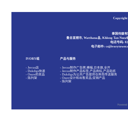
Copyright 
泰国传媒有限公司
曼谷直辖市, Watthana县, Khlong Tan Nuea
电话号码: 02 1
电子邮件: cs@ivorytower.co
IVORY
组
产品与服务
- Jercus
店
- Jercus
制作广告牌
,
横幅
,
日本旗
,
全开
- Dukdigs
快递
- Jercus
制作产品标签
,
产品商标
,
产品贴纸
- Osure
的奖品
- Dukdigs
为公共广告提供仓库而传送服务
- 陈列
架
- Osure
设计和出售奖品
,
促销产品
- 陈列
架